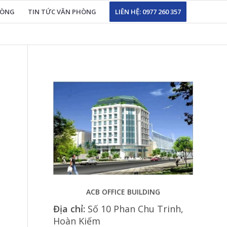
HÒNG
TIN TỨC VĂN PHÒNG
LIÊN HỆ: 0977 260 357
ACB OFFICE BUILDING
Địa chỉ:
Số 10 Phan Chu Trinh,
Hoàn Kiếm