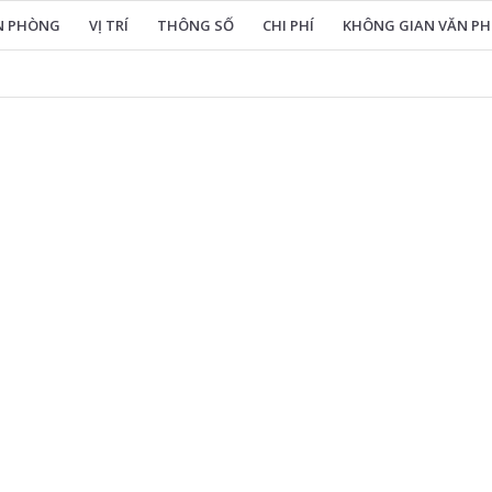
ĂN PHÒNG
VỊ TRÍ
THÔNG SỐ
CHI PHÍ
KHÔNG GIAN VĂN P