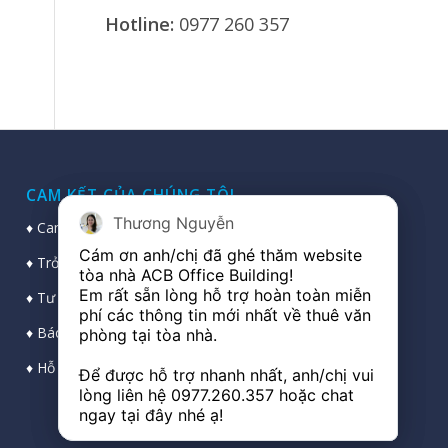
Hotline:
0977 260 357
CAM KẾT CỦA CHÚNG TÔI
Thương Nguyễn
Thương Nguyễn
♦ Cam kết bảo mật thông tin cá nhân khách hàng
Cám ơn anh/chị đã ghé thăm website 
Cám ơn anh/chị đã ghé thăm website 
♦ Trở thành cầu nối vững chắc, chuyên nghiệp
tòa nhà ACB Office Building!

tòa nhà ACB Office Building!

Em rất sẵn lòng hỗ trợ hoàn toàn miễn 
Em rất sẵn lòng hỗ trợ hoàn toàn miễn 
♦ Tư vấn trực tiếp chuyên sâu, chọn sàn đẹp nhất
phí các thông tin mới nhất về thuê văn 
phí các thông tin mới nhất về thuê văn 
♦ Báo giá thuê trực tiếp, chính xác và nhanh nhất
phòng tại tòa nhà.

phòng tại tòa nhà.

♦ Hỗ trợ làm thủ tục trực tiếp với ban quản lý toà nhà
Để được hỗ trợ nhanh nhất, anh/chị vui 
Để được hỗ trợ nhanh nhất, anh/chị vui 
lòng liên hệ 
lòng liên hệ 
0977.260.357
0977.260.357
 hoặc chat 
 hoặc chat 
ngay tại đây nhé ạ!
ngay tại đây nhé ạ!